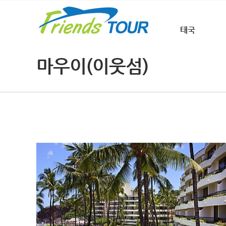
태국
마우이(이웃섬)