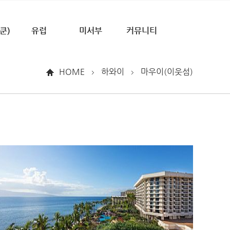
쿤)
유럽
미서부
커뮤니티
HOME
하와이
마우이(이웃섬)