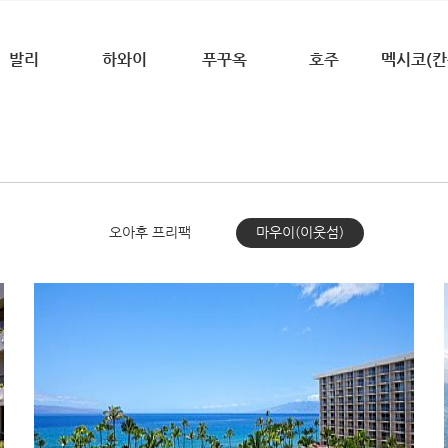
발리
하와이
푸꾸옥
호주
멕시코(칸
오아후 프리팩
마우이(이웃섬)