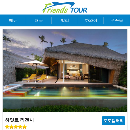
메뉴
태국
발리
하와이
푸꾸옥
하얏트 리젠시
포토갤러리